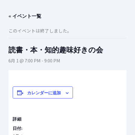
内
容
« イベント一覧
を
ス
このイベントは終了しました。
キ
ッ
プ
読書・本・知的趣味好きの会
6月 1 @ 7:00 PM
-
9:00 PM
カレンダーに追加
詳細
日付: