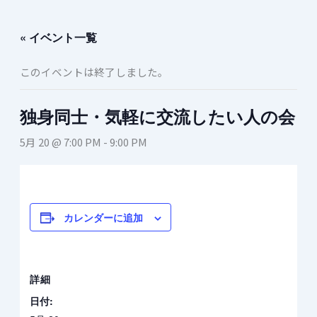
内
容
« イベント一覧
を
ス
このイベントは終了しました。
キ
ッ
プ
独身同士・気軽に交流したい人の会
5月 20 @ 7:00 PM
-
9:00 PM
カレンダーに追加
詳細
日付: