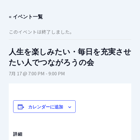
内
容
« イベント一覧
を
ス
このイベントは終了しました。
キ
ッ
プ
人生を楽しみたい・毎日を充実させ
たい人でつながろうの会
7月 17 @ 7:00 PM
-
9:00 PM
カレンダーに追加
詳細