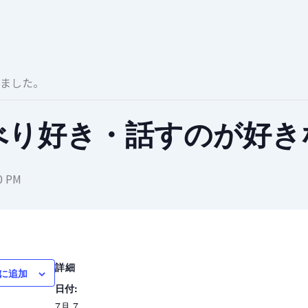
ました。
べり好き・話すのが好き
0 PM
詳細
に追加
日付:
7月 7