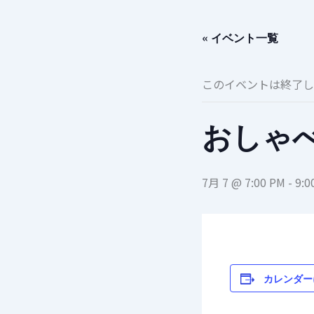
内
容
« イベント一覧
を
ス
キ
このイベントは終了し
ッ
プ
おしゃ
7月 7 @ 7:00 PM
-
9:0
カレンダー